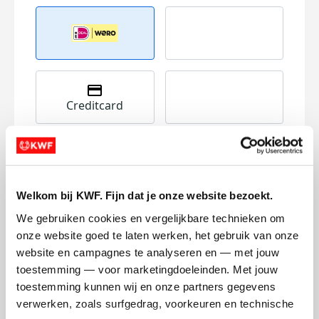
Creditcard
Referentie
Welkom bij KWF. Fijn dat je onze website bezoekt.
We gebruiken cookies en vergelijkbare technieken om 
onze website goed te laten werken, het gebruik van onze 
website en campagnes te analyseren en — met jouw 
Ik wil bijdragen aan de transactiekosten
toestemming — voor marketingdoeleinden. Met jouw 
en betaal €0.75 extra.
toestemming kunnen wij en onze partners gegevens 
verwerken, zoals surfgedrag, voorkeuren en technische 
Doneer nu