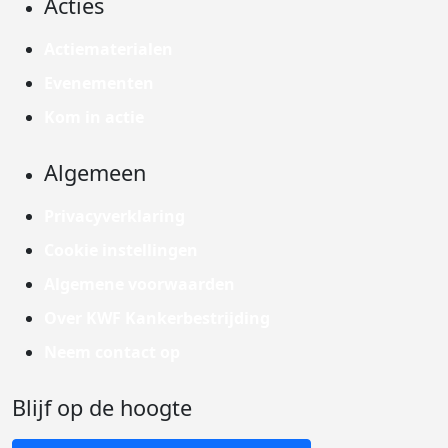
Acties
Actiematerialen
Evenementen
Kom in actie
Algemeen
Privacyverklaring
Cookie instellingen
Algemene voorwaarden
Over KWF Kankerbestrijding
Neem contact op
Blijf op de hoogte