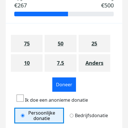
€267
€500
75
50
25
10
7.5
Anders
Doneer
Ik doe een anonieme donatie
Persoonlijke
Bedrijfsdonatie
donatie