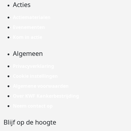
Acties
Actiematerialen
Evenementen
Kom in actie
Algemeen
Privacyverklaring
Cookie instellingen
Algemene voorwaarden
Over KWF Kankerbestrijding
Neem contact op
Blijf op de hoogte