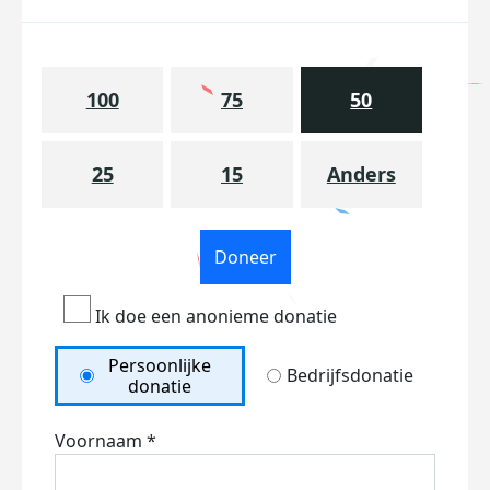
100
75
50
25
15
Anders
Doneer
Ik doe een anonieme donatie
Persoonlijke
Bedrijfsdonatie
donatie
Voornaam *