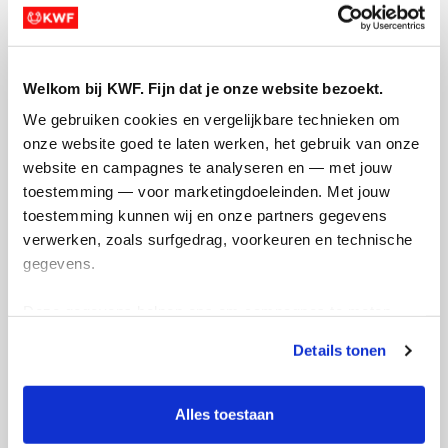
Creditcard
Referentie
Welkom bij KWF. Fijn dat je onze website bezoekt.
We gebruiken cookies en vergelijkbare technieken om 
onze website goed te laten werken, het gebruik van onze 
website en campagnes te analyseren en — met jouw 
toestemming — voor marketingdoeleinden. Met jouw 
toestemming kunnen wij en onze partners gegevens 
verwerken, zoals surfgedrag, voorkeuren en technische 
gegevens.
Ik wil bijdragen aan de transactiekosten
en betaal €0.75 extra.
Deze gegevens helpen ons om campagnes te meten, 
Doneer nu
prestaties te verbeteren en relevante KWF-content te 
Details tonen
tonen. Je kunt je toestemming op elk moment wijzigen of 
intrekken via Cookie instellingen onderaan de pagina. De 
lijst met cookies is te vinden in het tabblad “details”.
Alles toestaan