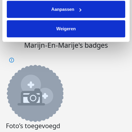
Opgehaald
Streefbedrag
€155
€1.000
Aanpassen
Doneer
Word lid van ons team
Weigeren
Marijn-En-Marije's badges
Foto’s toegevoegd