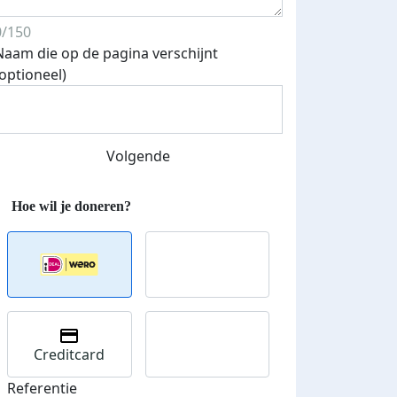
0/150
Naam die op de pagina verschijnt
(optioneel)
Streefbedrag verhoogd
Volgende
Creditcard
Referentie