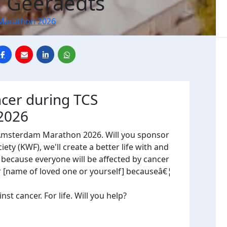
 Geeraedts
Marathon 2026
ncer during TCS
2026
 Amsterdam Marathon 2026. Will you sponsor
ty (KWF), we'll create a better life with and
, because everyone will be affected by cancer
or [name of loved one or yourself] becauseâ€¦
t cancer. For life. Will you help?