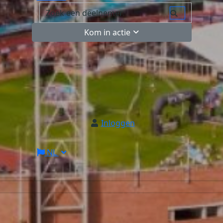
Kom in actie
Inloggen
NL