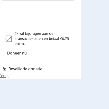
Ik wil bijdragen aan de
transactiekosten
en betaal €0,75
extra.
Donateurs bedankt
Doneer nu
Terug