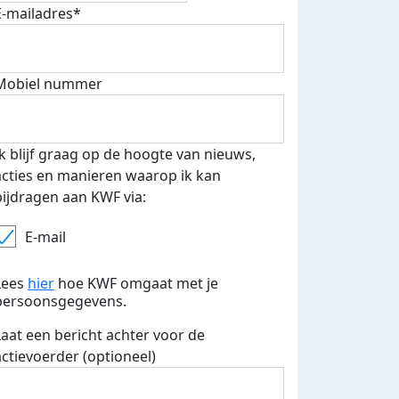
E-mailadres*
Mobiel nummer
 euro opgehaald: t-shirt
E-mails verstuurd
iend
Ik blijf graag op de hoogte van nieuws,
acties en manieren waarop ik kan
bijdragen aan KWF via:
E-mail
Lees
hier
hoe KWF omgaat met je
persoonsgegevens.
Laat een bericht achter voor de
actievoerder (optioneel)