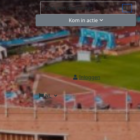
Kom in actie
Inloggen
NL