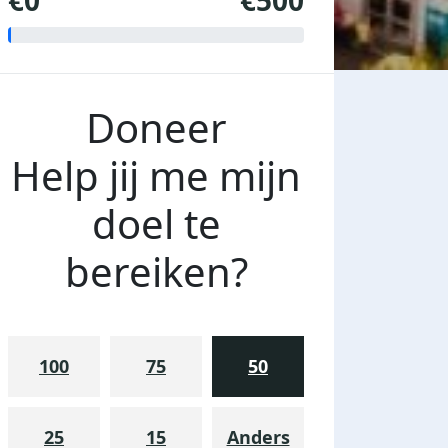
€0
€500
Doneer
Help jij me mijn
doel te
bereiken?
100
75
50
25
15
Anders