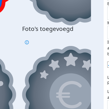
Foto's toegevoegd
€500
verd