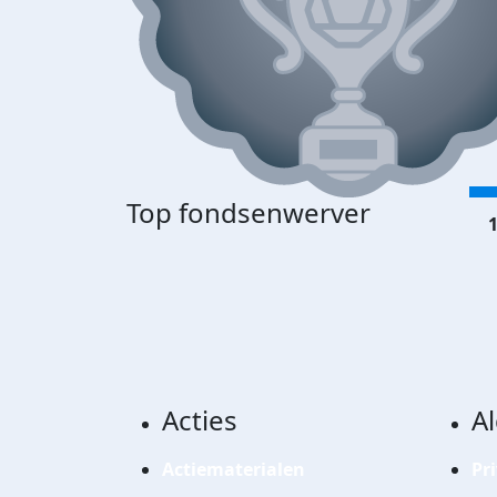
Top fondsenwerver
1
Acties
A
Actiematerialen
Pr