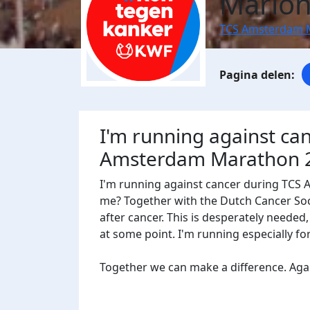
Marion
TCS Amsterdam 
I'm running against ca
Amsterdam Marathon 
I'm running against cancer during TCS
me? Together with the Dutch Cancer Socie
after cancer. This is desperately needed
at some point. I'm running especially f
Together we can make a difference. Agains