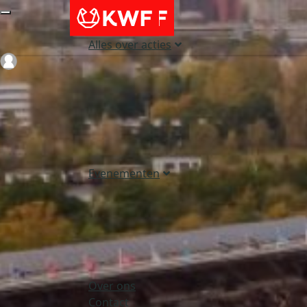
Alles over acties
Login
Evenementen
Over ons
Contact