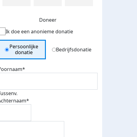
Doneer
Ik doe een anonieme donatie
Donation Type
Persoonlijke
Bedrijfsdonatie
donatie
Voornaam*
Tussenv.
Achternaam*