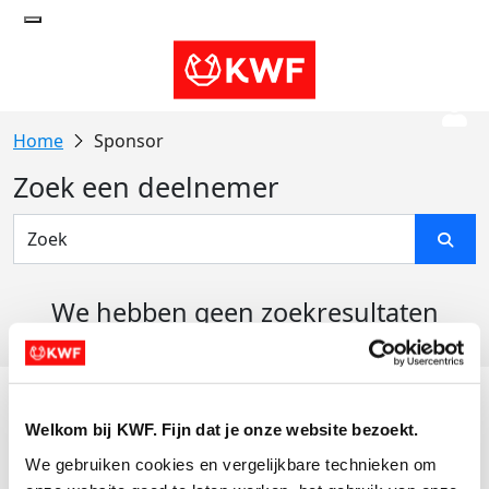
Sponsor
Zoek een deelnemer
We hebben geen zoekresultaten
gevonden
Acties
Welkom bij KWF. Fijn dat je onze website bezoekt.
Actiematerialen
We gebruiken cookies en vergelijkbare technieken om 
Evenementen