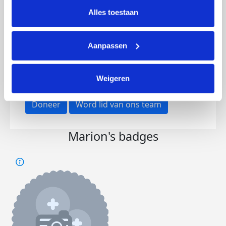
lijst met cookies is te vinden in het tabblad “details”.
Alles toestaan
Aanpassen
Opgehaald
Streefbedrag
€1.005
€2.500
Weigeren
Doneer
Word lid van ons team
Marion's badges