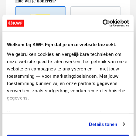
Welkom bij KWF. Fijn dat je onze website bezoekt.
Creditcard
We gebruiken cookies en vergelijkbare technieken om 
Referentie
onze website goed te laten werken, het gebruik van onze 
website en campagnes te analyseren en — met jouw 
toestemming — voor marketingdoeleinden. Met jouw 
toestemming kunnen wij en onze partners gegevens 
verwerken, zoals surfgedrag, voorkeuren en technische 
gegevens.
Deze gegevens helpen ons om campagnes te meten, 
Ik wil bijdragen aan de transactiekosten
prestaties te verbeteren en relevante KWF-content te 
en betaal €0.75 extra.
Details tonen
tonen. Je kunt je toestemming op elk moment wijzigen of 
intrekken via Cookie instellingen onderaan de pagina. De 
Doneer nu