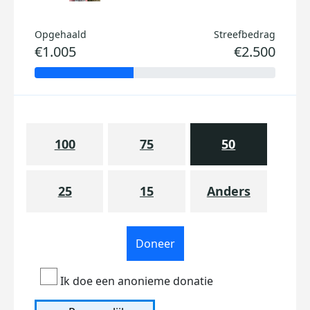
Opgehaald
Streefbedrag
€1.005
€2.500
100
75
50
25
15
Anders
Doneer
Ik doe een anonieme donatie