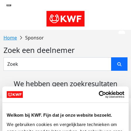
Sponsor
Zoek een deelnemer
We hebben geen zoekresultaten
gevonden
Acties
Welkom bij KWF. Fijn dat je onze website bezoekt.
Actiematerialen
We gebruiken cookies en vergelijkbare technieken om 
Evenementen