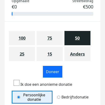
Opgehaald
Streefbedrag
€0
€500
100
75
50
25
15
Anders
Doneer
Ik doe een anonieme donatie
Persoonlijke
Bedrijfsdonatie
donatie