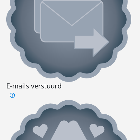
E-mails verstuurd