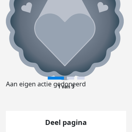
Aan eigen actie gedoneerd
1 van 3
Deel pagina