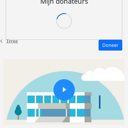
Mijn donateurs
Terug
Doneer