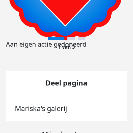
Aan eigen actie gedoneerd
1 van 3
Deel pagina
Mariska's
galerij