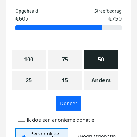
Opgehaald
Streefbedrag
€607
€750
100
75
50
25
15
Anders
Doneer
Ik doe een anonieme donatie
Persoonlijke
Bedrijfsdonatie