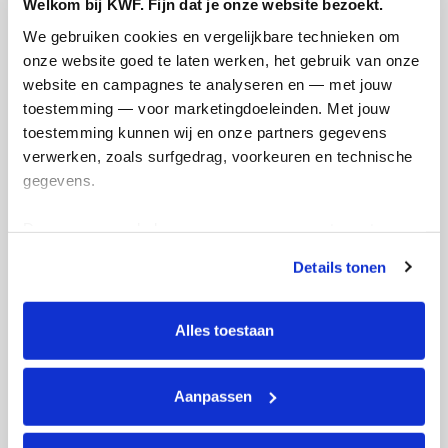
Welkom bij KWF. Fijn dat je onze website bezoekt.
Mijn afstandsdoel
21 kms
We gebruiken cookies en vergelijkbare technieken om 
onze website goed te laten werken, het gebruik van onze 
Mariska's badges
website en campagnes te analyseren en — met jouw 
toestemming — voor marketingdoeleinden. Met jouw 
toestemming kunnen wij en onze partners gegevens 
verwerken, zoals surfgedrag, voorkeuren en technische 
gegevens.
Deze gegevens helpen ons om campagnes te meten, 
prestaties te verbeteren en relevante KWF-content te 
Details tonen
tonen. Je kunt je toestemming op elk moment wijzigen of 
intrekken via Cookie instellingen onderaan de pagina. De 
lijst met cookies is te vinden in het tabblad “details”.
Alles toestaan
Aanpassen