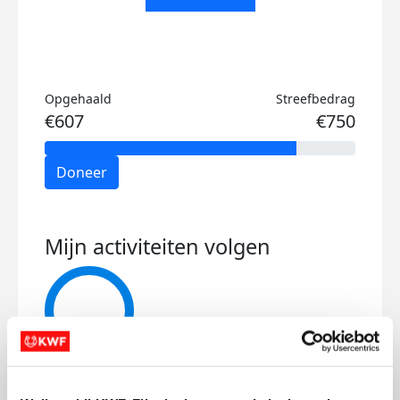
Opgehaald
Streefbedrag
€607
€750
Doneer
Mijn activiteiten volgen
21
kms