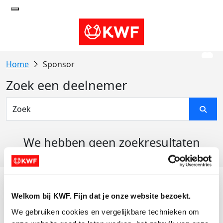
Sponsor
Zoek een deelnemer
We hebben geen zoekresultaten
gevonden
Acties
Welkom bij KWF. Fijn dat je onze website bezoekt.
Actiematerialen
We gebruiken cookies en vergelijkbare technieken om 
Evenementen