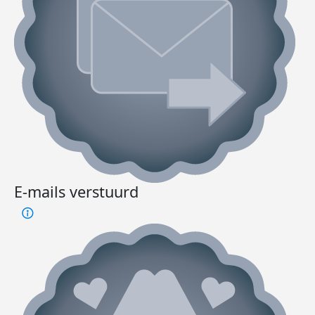
E-mails verstuurd