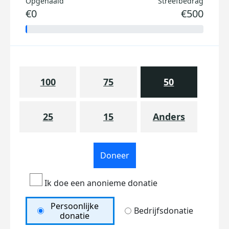
Opgehaald
Streefbedrag
€0
€500
100
75
50
25
15
Anders
Doneer
Ik doe een anonieme donatie
Persoonlijke
Bedrijfsdonatie
donatie