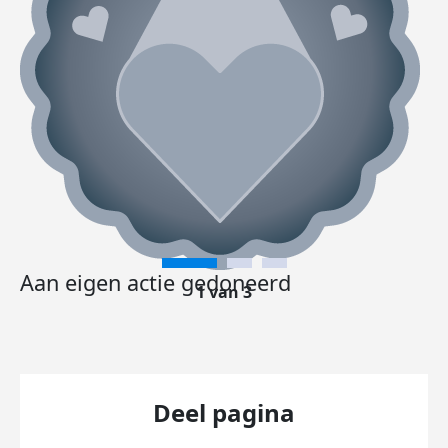
Aan eigen actie gedoneerd
1 van 3
Deel pagina