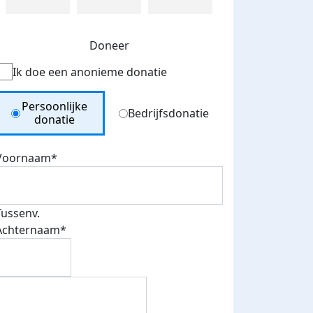
Doneer
Ik doe een anonieme donatie
Donation Type
Persoonlijke
Bedrijfsdonatie
donatie
Voornaam*
Tussenv.
Achternaam*