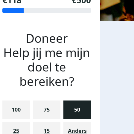
€118
€500
Doneer
Help jij me mijn
doel te
bereiken?
100
75
50
25
15
Anders