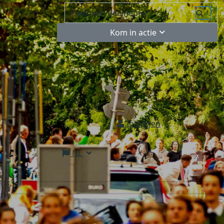
Kom in actie
Inloggen
NL