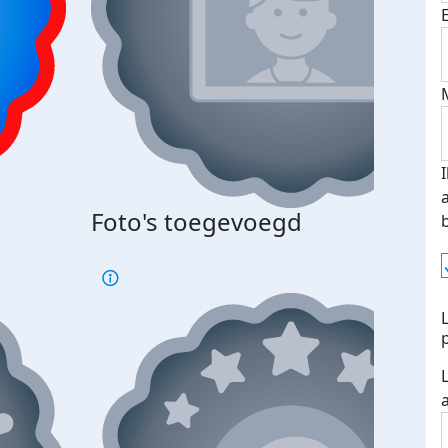
Bij 
Foto's toegevoegd
je je