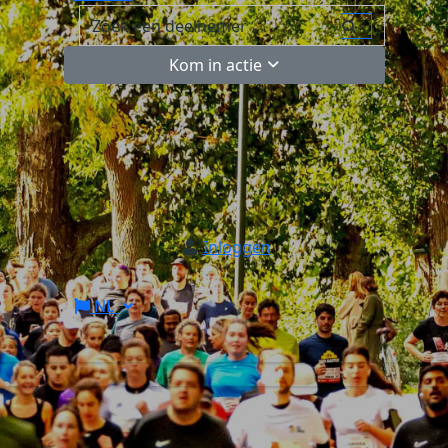
Kom in actie
Inloggen
NL