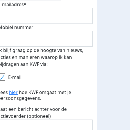
E-mailadres*
Mobiel nummer
Ik blijf graag op de hoogte van nieuws,
500 euro aan donaties ontvang
acties en manieren waarop ik kan
E-mails verstuurd
 speciale KWF t-shirt!
bijdragen aan KWF via:
E-mail
Lees
hier
hoe KWF omgaat met je
persoonsgegevens.
Laat een bericht achter voor de
actievoerder (optioneel)