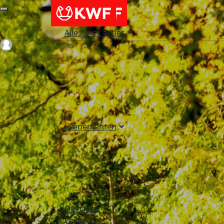
Alles over acties
Login
Evenementen
Over ons
Contact