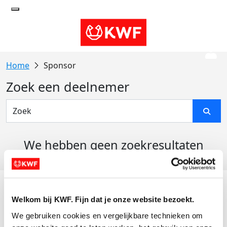
Sponsor
Zoek een deelnemer
We hebben geen zoekresultaten
gevonden
Acties
Welkom bij KWF. Fijn dat je onze website bezoekt.
Actiematerialen
We gebruiken cookies en vergelijkbare technieken om 
Evenementen