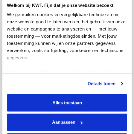
Welkom bij KWF. Fijn dat je onze website bezoekt.
We gebruiken cookies en vergelijkbare technieken om 
onze website goed te laten werken, het gebruik van onze 
website en campagnes te analyseren en — met jouw 
toestemming — voor marketingdoeleinden. Met jouw 
toestemming kunnen wij en onze partners gegevens 
verwerken, zoals surfgedrag, voorkeuren en technische 
gegevens.
Deze gegevens helpen ons om campagnes te meten, 
prestaties te verbeteren en relevante KWF-content te 
Details tonen
tonen. Je kunt je toestemming op elk moment wijzigen of 
intrekken via Cookie instellingen onderaan de pagina. De 
lijst met cookies is te vinden in het tabblad “details”.
Alles toestaan
Aanpassen
Actiepagina gemaakt