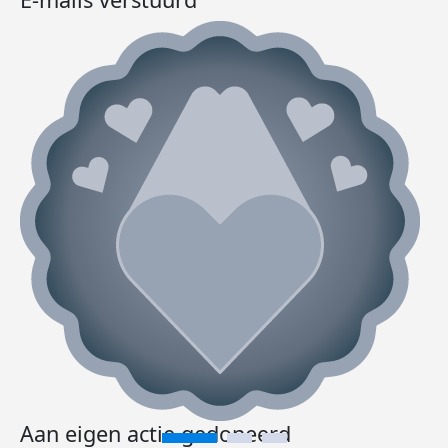
Aan eigen actie gedoneerd