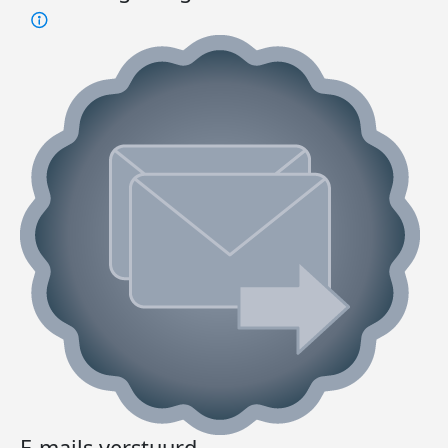
E-mails verstuurd