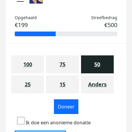
Opgehaald
Streefbedrag
€199
€500
100
75
50
25
15
Anders
Doneer
Ik doe een anonieme donatie