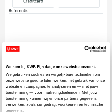
Creditcard
Referentie
Ik wil bijdragen aan de transactiekosten
en betaal €0.75 extra.
Welkom bij KWF. Fijn dat je onze website bezoekt.
Doneer nu
We gebruiken cookies en vergelijkbare technieken om 
onze website goed te laten werken, het gebruik van onze 
website en campagnes te analyseren en — met jouw 
toestemming — voor marketingdoeleinden. Met jouw 
toestemming kunnen wij en onze partners gegevens 
Opgehaald
verwerken, zoals surfgedrag, voorkeuren en technische 
€50
gegevens.