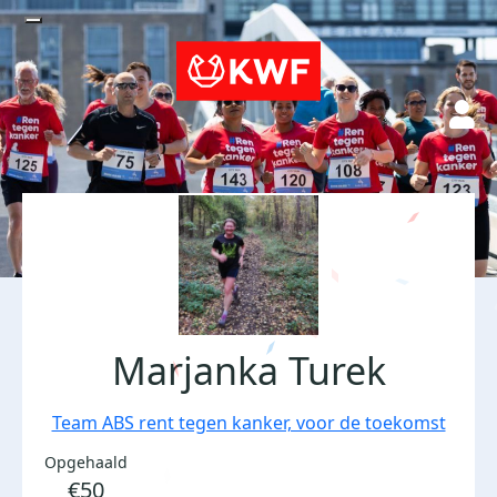
Marjanka Turek
Team ABS rent tegen kanker, voor de toekomst
Opgehaald
€50