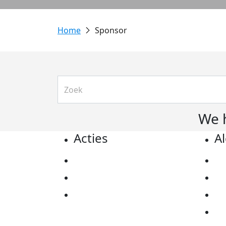
Sponsor
We 
Acties
A
Actiematerialen
Pr
Evenementen
Co
Kom in actie
Al
Ov