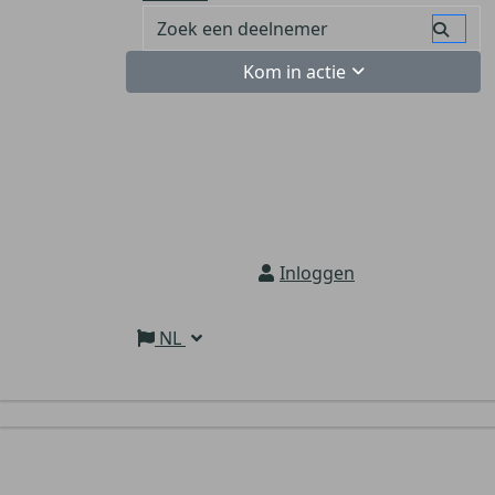
Kom in actie
Inloggen
NL