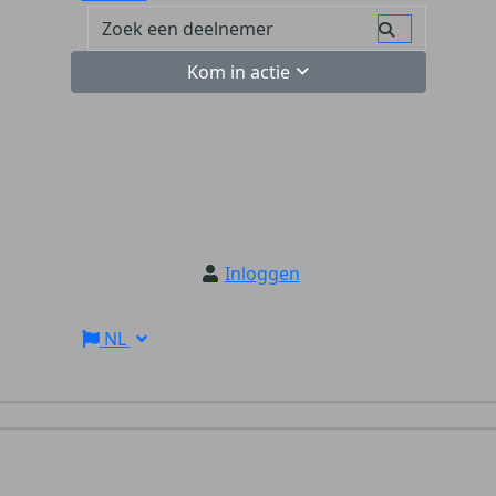
Kom in actie
Inloggen
NL