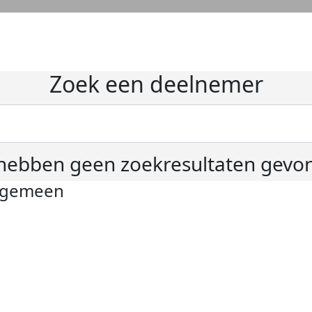
Zoek een deelnemer
hebben geen zoekresultaten gevo
lgemeen
ivacyverklaring
okie instellingen
gemene voorwaarden
er KWF Kankerbestrijding