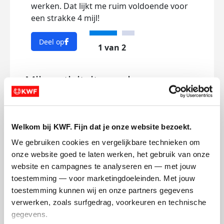
werken. Dat lijkt me ruim voldoende voor
aang
een strakke 4 mijl!
aang
Alva
Deel op
1 van 2
Dee
Mijn activiteiten volgen
Welkom bij KWF. Fijn dat je onze website bezoekt.
We gebruiken cookies en vergelijkbare technieken om 
54
onze website goed te laten werken, het gebruik van onze 
kms
website en campagnes te analyseren en — met jouw 
toestemming — voor marketingdoeleinden. Met jouw 
Mijn afstandsdoel
6 kms
toestemming kunnen wij en onze partners gegevens 
verwerken, zoals surfgedrag, voorkeuren en technische 
Marjet's badges
gegevens.