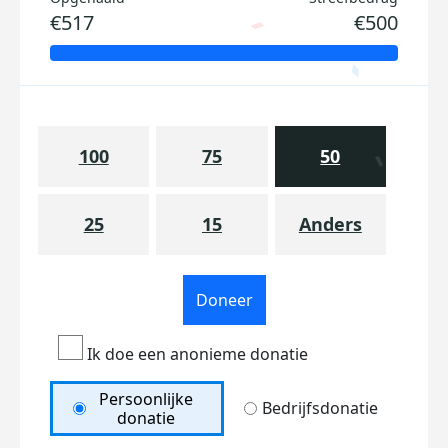
€517
€500
100
75
50
25
15
Anders
Doneer
Ik doe een anonieme donatie
Persoonlijke
Bedrijfsdonatie
donatie