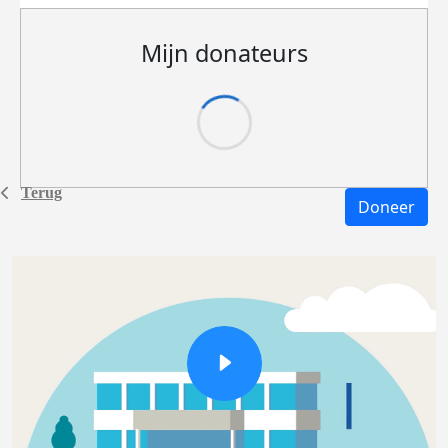
Mijn donateurs
Terug
Doneer