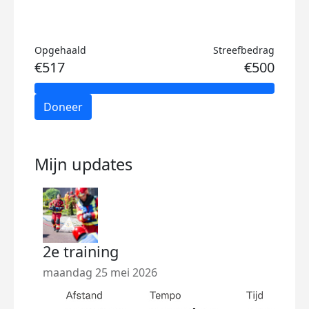
Opgehaald
Streefbedrag
€517
€500
Doneer
Mijn updates
2e training
Eer
maandag 25 mei 2026
dond