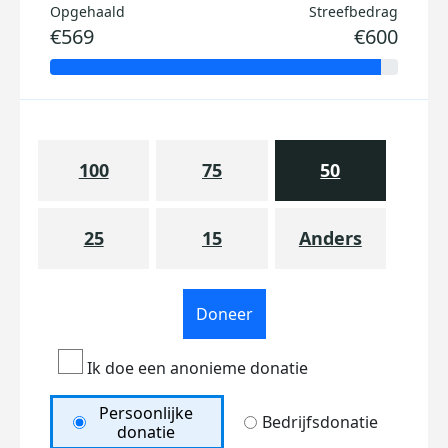
Opgehaald
Streefbedrag
€569
€600
100
75
50
25
15
Anders
Doneer
Ik doe een anonieme donatie
Persoonlijke
Bedrijfsdonatie
donatie