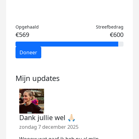
Opgehaald
Streefbedrag
€569
€600
Doneer
Mijn updates
Dank jullie wel 🙏🏻
Ik r
💪🏻
zondag 7 december 2025
vrij