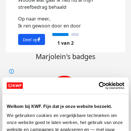
Wooow wat gaaf ik heb nu al mijn
streefbedrag behaald
Om z
geni
Op naar meer..
Ik ren gewoon door en door
Dee
Deel op
1 van 2
Marjolein's badges
Welkom bij KWF. Fijn dat je onze website bezoekt.
We gebruiken cookies en vergelijkbare technieken om 
onze website goed te laten werken, het gebruik van onze 
website en campagnes te analyseren en — met jouw 