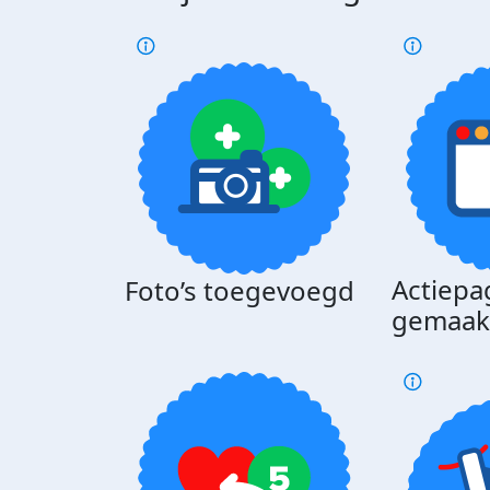
Actiepa
Foto’s toegevoegd
gemaak