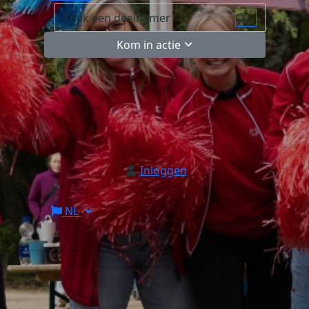
Kom in actie
Inloggen
NL