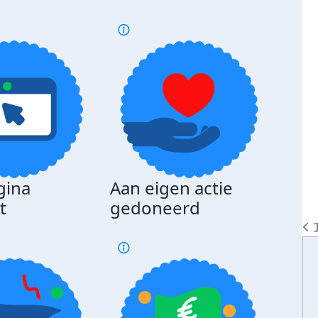
gina
Aan eigen actie
Dona
t
gedoneerd
beda