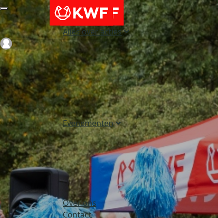
Alles over acties
Login
Evenementen
Over ons
Contact