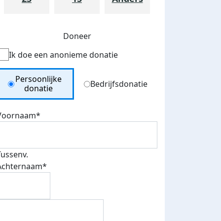
zondag 4 mei 2025
Doneer
Ik doe een anonieme donatie
Donation Type
Persoonlijke
Bedrijfsdonatie
donatie
Voornaam*
Tussenv.
Achternaam*