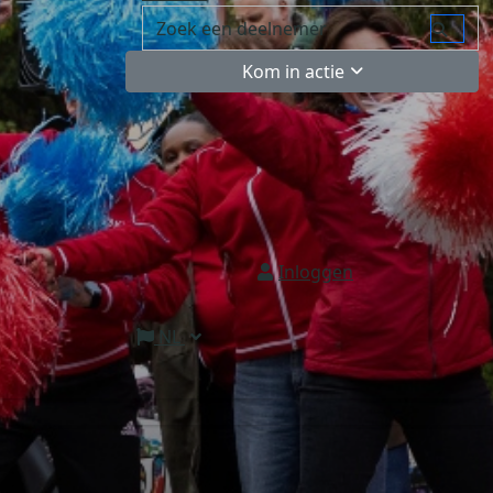
Kom in actie
Inloggen
NL