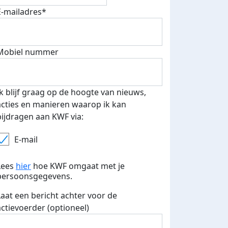
E-mailadres*
Samen met mijn zusje getraint. Dit was zeer gezellig en 
echt vaker doen. De volgende keer is papa er ook bij.
Mobiel nummer
Deel op
Ik blijf graag op de hoogte van nieuws,
acties en manieren waarop ik kan
bijdragen aan KWF via:
E-mail
Lees
hier
hoe KWF omgaat met je
persoonsgegevens.
Laat een bericht achter voor de
actievoerder (optioneel)