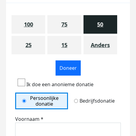
100
75
50
25
15
Anders
Doneer
Ik doe een anonieme donatie
Persoonlijke
Bedrijfsdonatie
donatie
Voornaam *