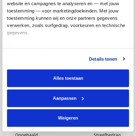
website en campagnes te analyseren en — met jouw 
Creditcard
toestemming — voor marketingdoeleinden. Met jouw 
toestemming kunnen wij en onze partners gegevens 
Referentie
verwerken, zoals surfgedrag, voorkeuren en technische 
gegevens.
Deze gegevens helpen ons om campagnes te meten, 
prestaties te verbeteren en relevante KWF-content te 
Details tonen
tonen. Je kunt je toestemming op elk moment wijzigen of 
intrekken via Cookie instellingen onderaan de pagina. De 
lijst met cookies is te vinden in het tabblad “details”.
Ik wil bijdragen aan de transactiekosten
Alles toestaan
en betaal €0.75 extra.
Doneer nu
Aanpassen
Weigeren
Opgehaald
Streefbedrag