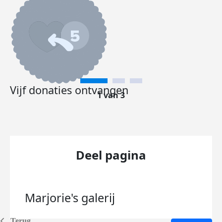
Vijf donaties ontvangen
1 van 3
Deel pagina
Marjorie's
galerij
Terug