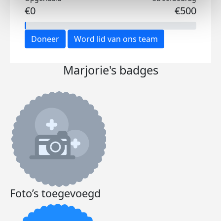
€0
€500
Doneer
Word lid van ons team
Marjorie's badges
Foto’s toegevoegd