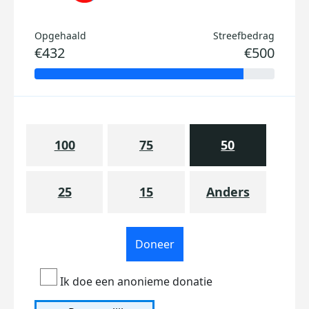
Opgehaald
Streefbedrag
€432
€500
100
75
50
25
15
Anders
Doneer
Ik doe een anonieme donatie