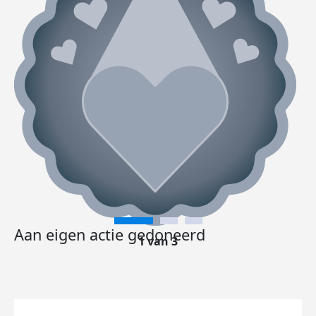
Aan eigen actie gedoneerd
1 van 3