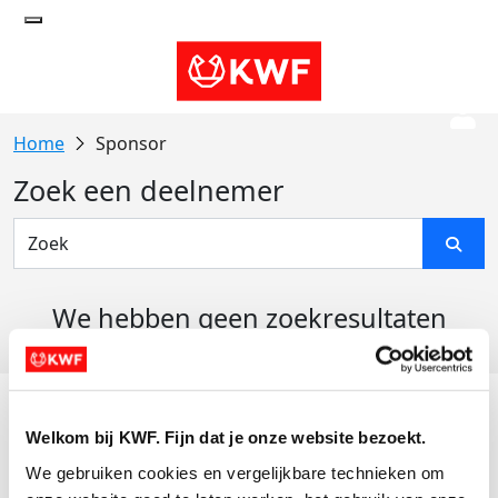
Sponsor
Zoek een deelnemer
We hebben geen zoekresultaten
gevonden
Acties
Welkom bij KWF. Fijn dat je onze website bezoekt.
Actiematerialen
We gebruiken cookies en vergelijkbare technieken om 
Evenementen