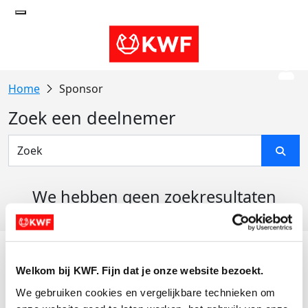
Sponsor
Zoek een deelnemer
We hebben geen zoekresultaten
gevonden
Acties
Welkom bij KWF. Fijn dat je onze website bezoekt.
Actiematerialen
We gebruiken cookies en vergelijkbare technieken om 
Evenementen