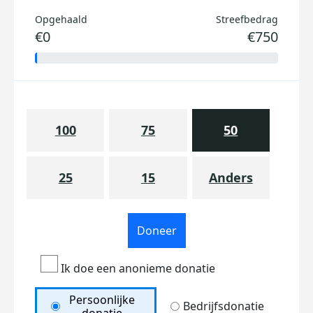
Opgehaald
Streefbedrag
€0
€750
100
75
50
25
15
Anders
Doneer
Ik doe een anonieme donatie
Persoonlijke
Bedrijfsdonatie
donatie