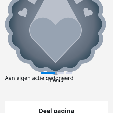
Aan eigen actie gedoneerd
1 van 3
Deel pagina