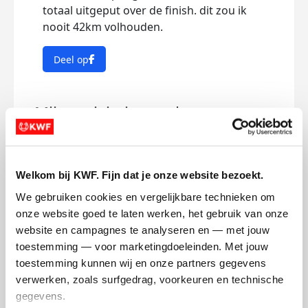
totaal uitgeput over de finish. dit zou ik
nooit 42km volhouden.
Deel op
Mijn activiteiten volgen
Welkom bij KWF. Fijn dat je onze website bezoekt.
We gebruiken cookies en vergelijkbare technieken om 
982
onze website goed te laten werken, het gebruik van onze 
kms
website en campagnes te analyseren en — met jouw 
toestemming — voor marketingdoeleinden. Met jouw 
Mijn afstandsdoel
42 kms
toestemming kunnen wij en onze partners gegevens 
verwerken, zoals surfgedrag, voorkeuren en technische 
Mark's badges
gegevens.