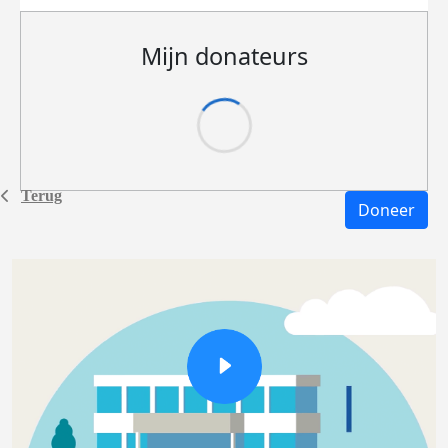
Mijn donateurs
Terug
Doneer