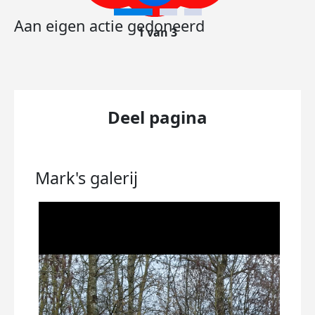
Aan eigen actie gedoneerd
1 van 3
Deel pagina
Mark's
galerij