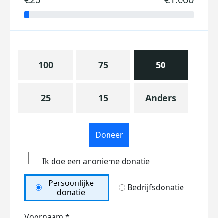
100
75
50
25
15
Anders
Doneer
Ik doe een anonieme donatie
Persoonlijke
Bedrijfsdonatie
donatie
Voornaam *