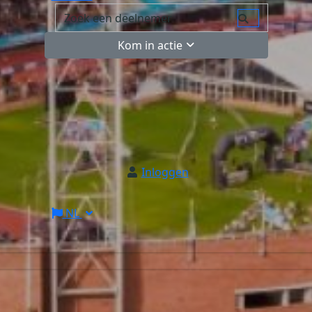
Kom in actie
Inloggen
NL