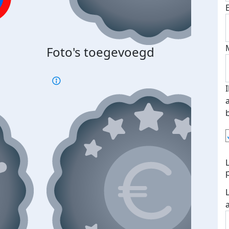
Foto's toegevoegd
€500
verd