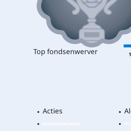
Top fondsenwerver
1
Acties
A
Actiematerialen
Pr