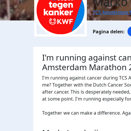
Marko 
TCS Amsterdam 
I'm running against ca
Amsterdam Marathon 
I'm running against cancer during TCS
me? Together with the Dutch Cancer Socie
after cancer. This is desperately needed
at some point. I'm running especially f
Together we can make a difference. Agains