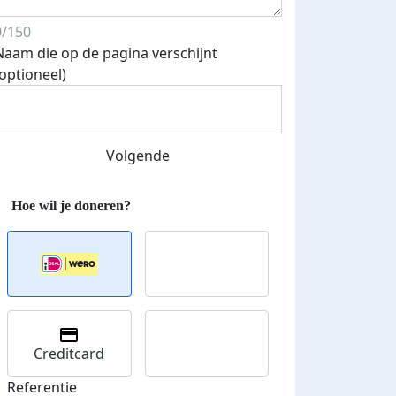
0/150
Naam die op de pagina verschijnt
(optioneel)
Streefbedrag verhoogd
Volgende
Creditcard
Referentie