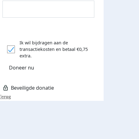
Ik wil bijdragen aan de
transactiekosten
en betaal €0,75
Donateurs bedankt
extra.
Doneer nu
Terug