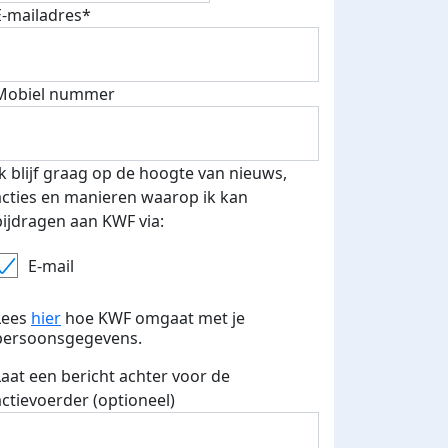
E-mailadres*
Mobiel nummer
 euro opgehaald: t-shirt
E-mails verstuurd
iend
Ik blijf graag op de hoogte van nieuws,
acties en manieren waarop ik kan
bijdragen aan KWF via:
E-mail
Lees
hier
hoe KWF omgaat met je
persoonsgegevens.
Laat een bericht achter voor de
actievoerder (optioneel)