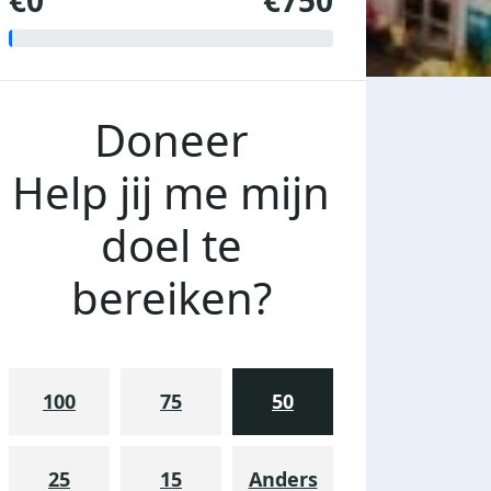
€0
€750
Doneer
Help jij me mijn
doel te
bereiken?
100
75
50
25
15
Anders