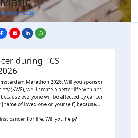
Matic
Marathon 2026
ncer during TCS
2026
 Amsterdam Marathon 2026. Will you sponsor
ty (KWF), we'll create a better life with and
, because everyone will be affected by cancer
or [name of loved one or yourself] because…
t cancer. For life. Will you help?