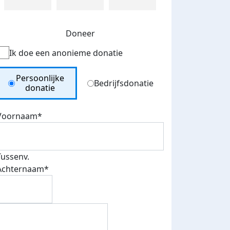
Doneer
Ik doe een anonieme donatie
Donation Type
Persoonlijke
Bedrijfsdonatie
donatie
Voornaam*
Tussenv.
Achternaam*