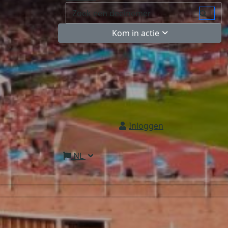
Kom in actie
Inloggen
NL