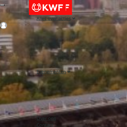
Alles over acties
Login
Evenementen
Over ons
Contact