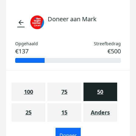
Doneer aan Mark
arrow_back
Opgehaald
Streefbedrag
€137
€500
100
75
50
25
15
Anders
Doneer