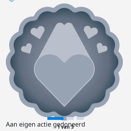
Aan eigen actie gedoneerd
1 van 3