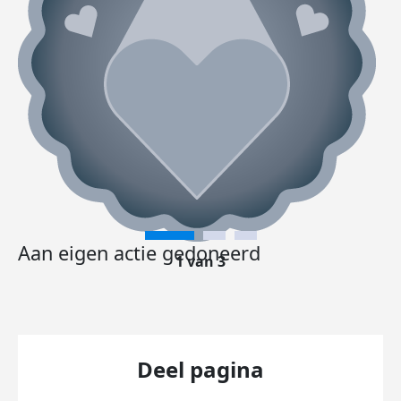
Aan eigen actie gedoneerd
1 van 3
Deel pagina