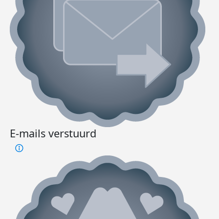
E-mails verstuurd