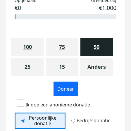
Opgehaald
Streefbedrag
€0
€1.000
100
75
50
25
15
Anders
Doneer
Ik doe een anonieme donatie
Persoonlijke
Bedrijfsdonatie
donatie