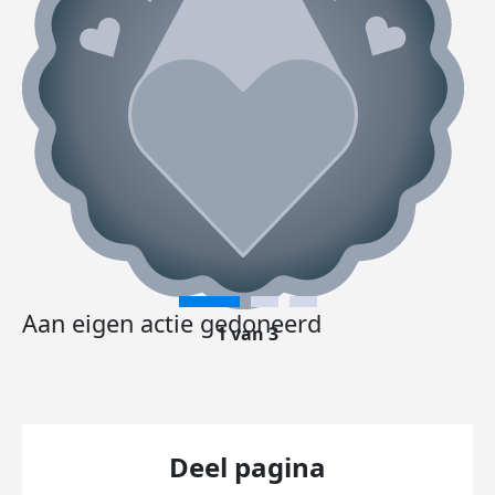
Aan eigen actie gedoneerd
1 van 3
Deel pagina