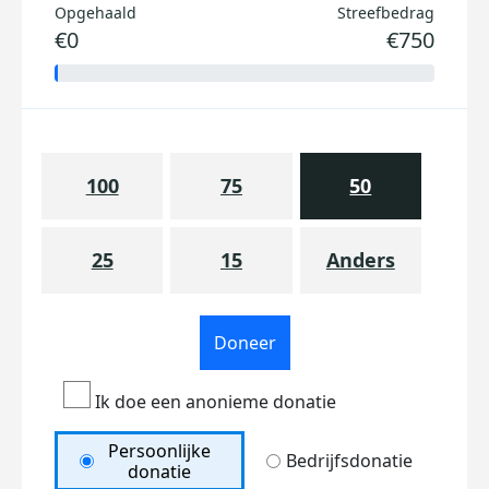
Opgehaald
Streefbedrag
€0
€750
100
75
50
25
15
Anders
Doneer
Ik doe een anonieme donatie
Persoonlijke
Bedrijfsdonatie
donatie