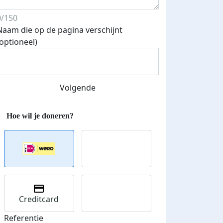
 euro opgehaald: t-shirt
E-mails verstuurd
0/150
iend
Naam die op de pagina verschijnt
(optioneel)
Volgende
Creditcard
Referentie