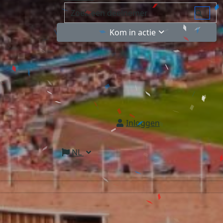
Kom in actie
Inloggen
NL