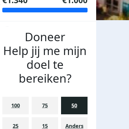
€1.340
€1.000
Doneer
Help jij me mijn
doel te
bereiken?
100
75
50
25
15
Anders