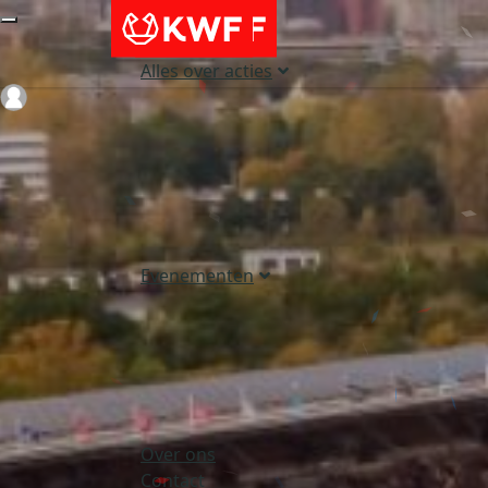
Alles over acties
Login
Evenementen
Over ons
Contact