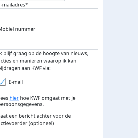
E-mailadres*
Mobiel nummer
Ik blijf graag op de hoogte van nieuws,
acties en manieren waarop ik kan
bijdragen aan KWF via:
E-mail
Lees
hier
hoe KWF omgaat met je
persoonsgegevens.
Laat een bericht achter voor de
actievoerder (optioneel)