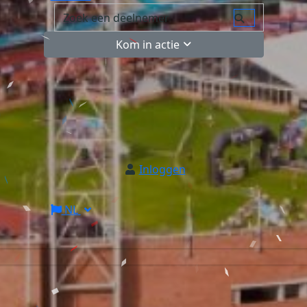
Kom in actie
Inloggen
NL