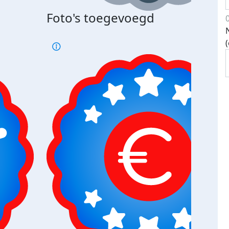
Foto's toegevoegd
€500
verd