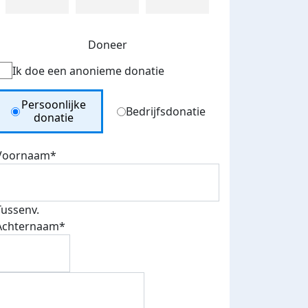
Doneer
Ik doe een anonieme donatie
Donation Type
Persoonlijke
Bedrijfsdonatie
donatie
Voornaam*
Tussenv.
Achternaam*