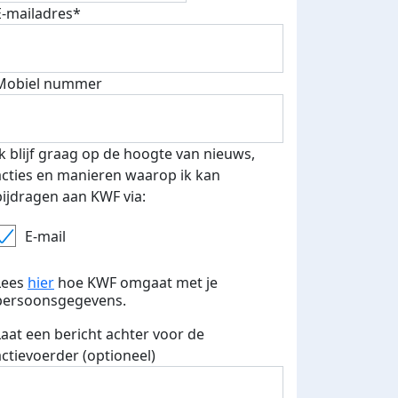
E-mailadres*
Mobiel nummer
Ik blijf graag op de hoogte van nieuws,
acties en manieren waarop ik kan
bijdragen aan KWF via:
E-mail
Lees
hier
hoe KWF omgaat met je
persoonsgegevens.
Laat een bericht achter voor de
actievoerder (optioneel)