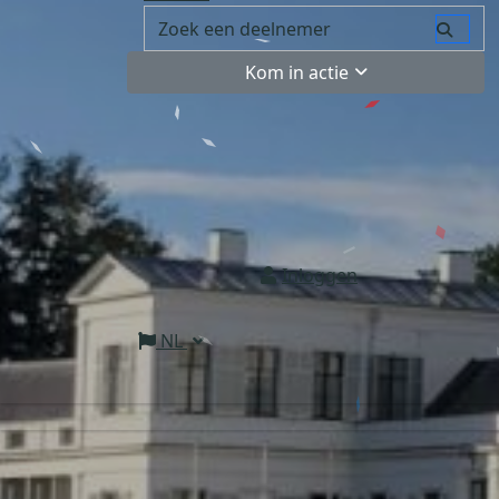
Kom in actie
Inloggen
NL