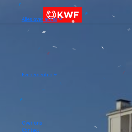
Alles over acties
Evenementen
Over ons
Contact