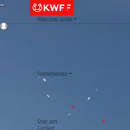
Alles over acties
Login
Evenementen
Over ons
Contact