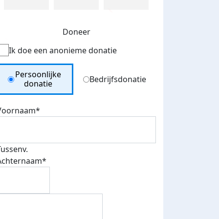
Doneer
Ik doe een anonieme donatie
Donation Type
Persoonlijke
Bedrijfsdonatie
donatie
Voornaam*
Tussenv.
Achternaam*