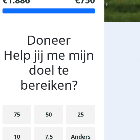
€1.886
€750
Doneer
Help jij me mijn
doel te
bereiken?
75
50
25
10
7.5
Anders