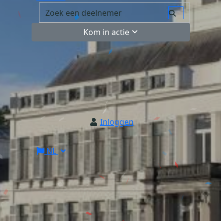
Kom in actie
Inloggen
NL