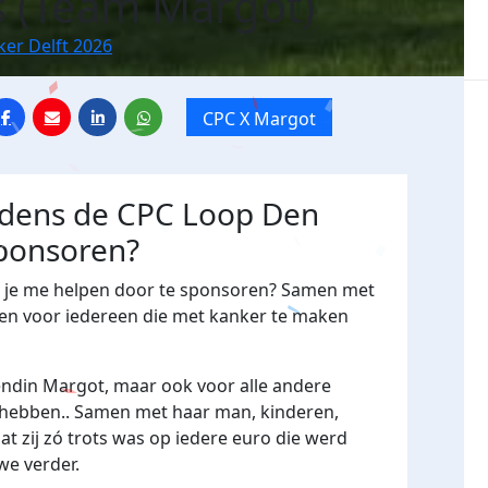
s (Team Margot)
ker Delft 2026
CPC X Margot
ijdens de CPC Loop Den
sponsoren?
Wil je me helpen door te sponsoren? Samen met
ven voor iedereen die met kanker te maken
endin Margot, maar ook voor alle andere
 hebben.. Samen met haar man, kinderen,
at zij zó trots was op iedere euro die werd
we verder.