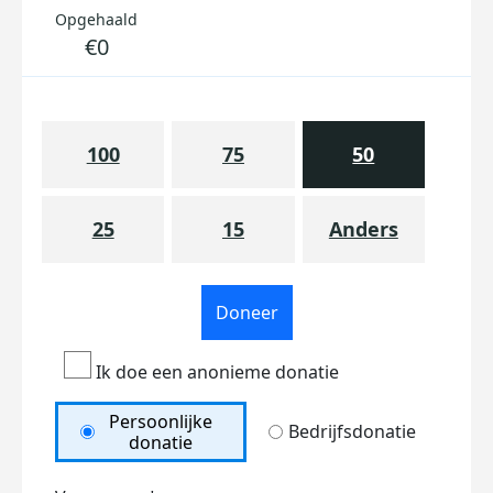
Opgehaald
€0
100
75
50
25
15
Anders
Doneer
Ik doe een anonieme donatie
Persoonlijke
Bedrijfsdonatie
donatie