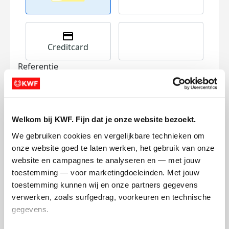
Creditcard
Referentie
Welkom bij KWF. Fijn dat je onze website bezoekt.
We gebruiken cookies en vergelijkbare technieken om 
onze website goed te laten werken, het gebruik van onze 
website en campagnes te analyseren en — met jouw 
Ik wil bijdragen aan de transactiekosten
toestemming — voor marketingdoeleinden. Met jouw 
en betaal €0.75 extra.
toestemming kunnen wij en onze partners gegevens 
Doneer nu
verwerken, zoals surfgedrag, voorkeuren en technische 
gegevens.