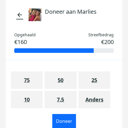
Doneer aan Marlies
arrow_back
Opgehaald
Streefbedrag
€160
€200
75
50
25
10
7.5
Anders
Doneer