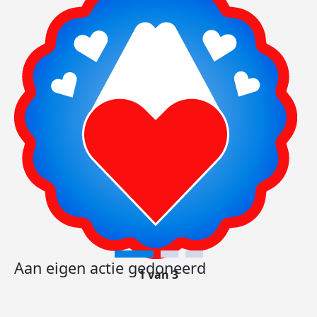
Aan eigen actie gedoneerd
1 van 3