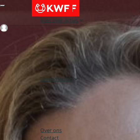
Alles over acties
Login
Evenementen
Over ons
Contact