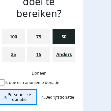
doel te
bereiken?
100
75
50
25
15
Anders
Doneer
Ik doe een anonieme donatie
Donation Type
Persoonlijke
Bedrijfsdonatie
donatie