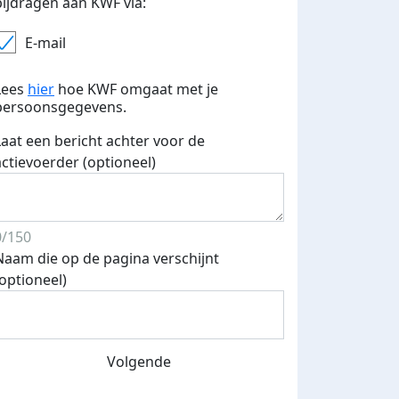
bijdragen aan KWF via:
E-mail
Lees
hier
hoe KWF omgaat met je
persoonsgegevens.
Laat een bericht achter voor de
actievoerder (optioneel)
0/150
Naam die op de pagina verschijnt
(optioneel)
Volgende