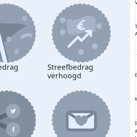
edrag
Streefbedrag
d
verhoogd