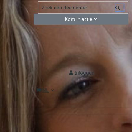
Kom in actie
Inloggen
NL