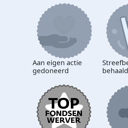
Aan eigen actie
Streefb
gedoneerd
behaal