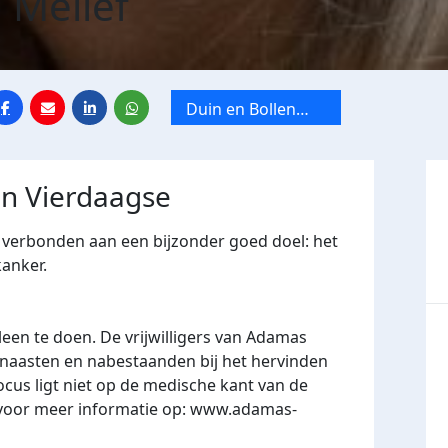
 Melief
Duin en Bollen
Vierdaagse
en Vierdaagse
h verbonden aan een bijzonder goed doel: het
kanker.
leen te doen. De vrijwilligers van Adamas
aasten en nabestaanden bij het hervinden
ocus ligt niet op de medische kant van de
k voor meer informatie op:
www.adamas-