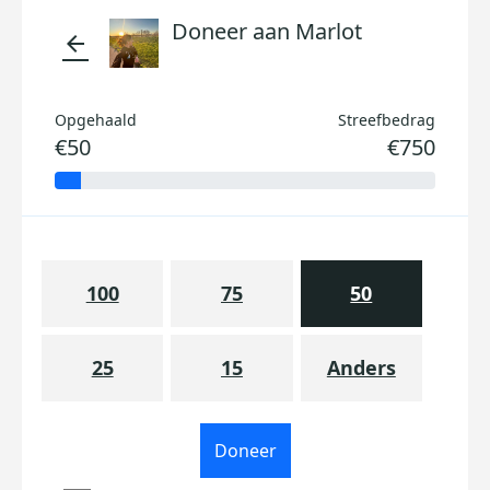
Doneer aan Marlot
arrow_back
Opgehaald
Streefbedrag
€50
€750
100
75
50
25
15
Anders
Doneer