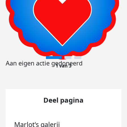
Aan eigen actie gedoneerd
1 van 3
Deel pagina
Marlot's
galerij