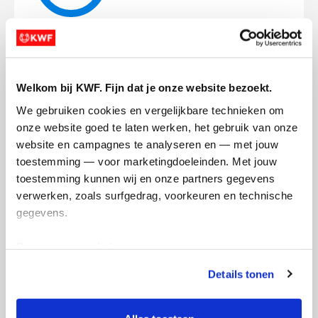
31
kms
Mijn afstandsdoel
21 kms
Welkom bij KWF. Fijn dat je onze website bezoekt.
Marlot's badges
We gebruiken cookies en vergelijkbare technieken om 
onze website goed te laten werken, het gebruik van onze 
website en campagnes te analyseren en — met jouw 
toestemming — voor marketingdoeleinden. Met jouw 
toestemming kunnen wij en onze partners gegevens 
verwerken, zoals surfgedrag, voorkeuren en technische 
gegevens.
Deze gegevens helpen ons om campagnes te meten, 
prestaties te verbeteren en relevante KWF-content te 
Details tonen
tonen. Je kunt je toestemming op elk moment wijzigen of 
intrekken via Cookie instellingen onderaan de pagina. De 
lijst met cookies is te vinden in het tabblad “details”.