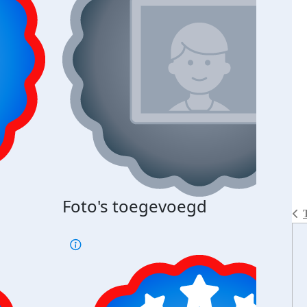
Bij 
Foto's toegevoegd
je je