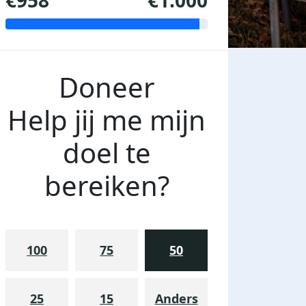
€958
€1.000
Doneer
Help jij me mijn
doel te
bereiken?
100
75
50
25
15
Anders