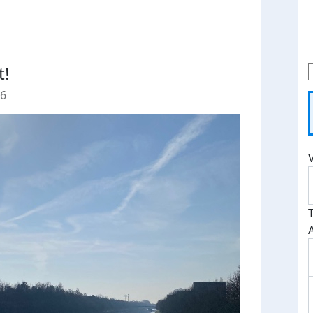
t!
26