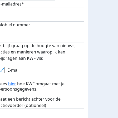
E-mailadres*
Mobiel nummer
Ik blijf graag op de hoogte van nieuws,
We beginnen met trainen! Op 11 oktober 2026 ga ik de ha
acties en manieren waarop ik kan
marathon in Eindhoven rennen. Voor nu nog de rustige 
bijdragen aan KWF via:
beginnen met 5 kilometer.
E-mail
Deel op
Lees
hier
hoe KWF omgaat met je
persoonsgegevens.
Laat een bericht achter voor de
actievoerder (optioneel)