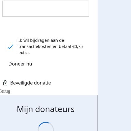
Ik wil bijdragen aan de
transactiekosten
en betaal €0,75
extra.
Doneer nu
500 euro aan donaties ontvang
E-mails verstuurd
 speciale KWF t-shirt!
Terug
Mijn donateurs