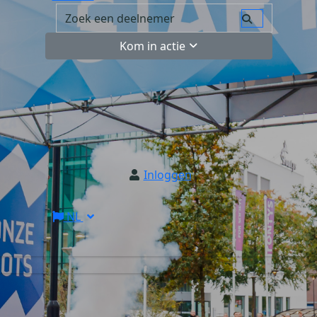
Kom in actie
Inloggen
NL