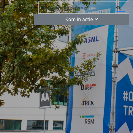
Kom in actie
Inloggen
NL