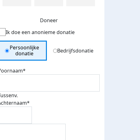
Doneer
Long runn
Ik doe een anonieme donatie
donderdag 5 maart 2026
Donation Type
Persoonlijke
Bedrijfsdonatie
donatie
Voornaam*
Tussenv.
Achternaam*