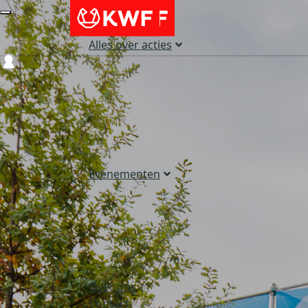
Alles over acties
Login
Evenementen
Over ons
Contact