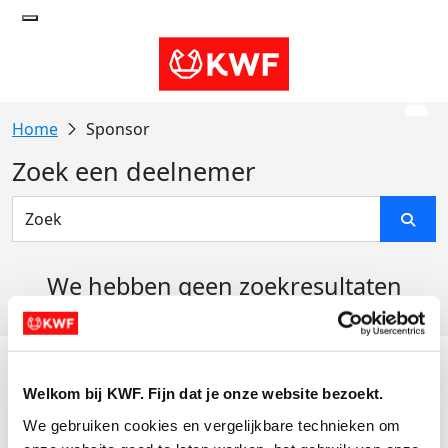
Sponsor
Zoek een deelnemer
We hebben geen zoekresultaten
gevonden
Acties
Welkom bij KWF. Fijn dat je onze website bezoekt.
Actiematerialen
We gebruiken cookies en vergelijkbare technieken om 
Evenementen