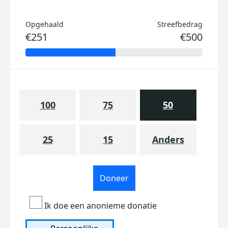
Opgehaald
Streefbedrag
€251
€500
100
75
50
25
15
Anders
Doneer
Ik doe een anonieme donatie