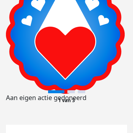
Aan eigen actie gedoneerd
1 van 3