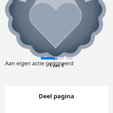
Aan eigen actie gedoneerd
1 van 3
Deel pagina