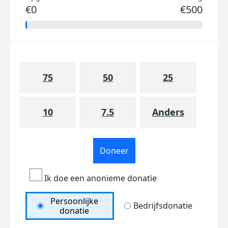
€0
€500
75
50
25
10
7.5
Anders
Doneer
Ik doe een anonieme donatie
Persoonlijke
Bedrijfsdonatie
donatie