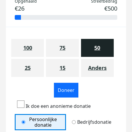
Opgehaald
Streefbedrag
€26
€500
100
75
50
25
15
Anders
Doneer
Ik doe een anonieme donatie
Persoonlijke
Bedrijfsdonatie
donatie