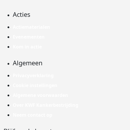
Acties
Actiematerialen
Evenementen
Kom in actie
Algemeen
Privacyverklaring
Cookie instellingen
Algemene voorwaarden
Over KWF Kankerbestrijding
Neem contact op