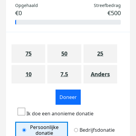
Opgehaald
Streefbedrag
€0
€500
75
50
25
10
7.5
Anders
Doneer
Ik doe een anonieme donatie
Persoonlijke
Bedrijfsdonatie
donatie