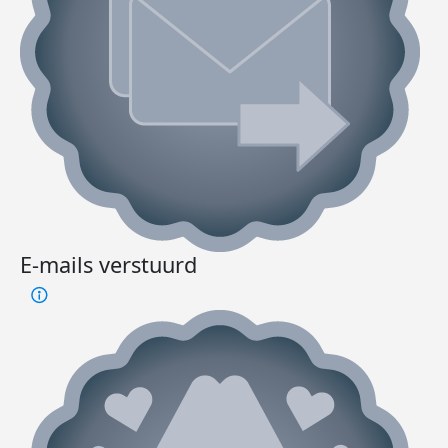
E-mails verstuurd