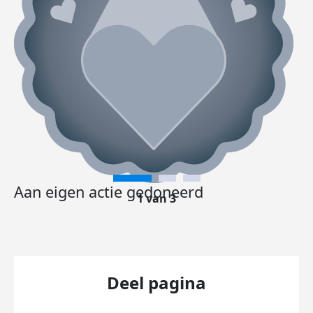
Aan eigen actie gedoneerd
1 van 3
Deel pagina