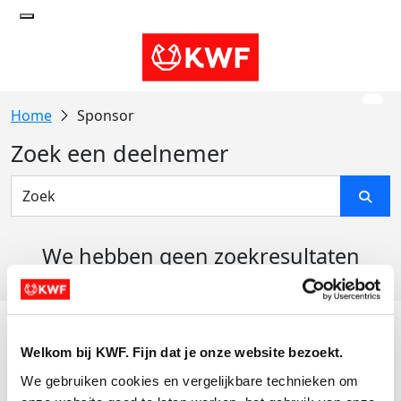
Sponsor
Zoek een deelnemer
We hebben geen zoekresultaten
gevonden
Acties
Welkom bij KWF. Fijn dat je onze website bezoekt.
Actiematerialen
We gebruiken cookies en vergelijkbare technieken om 
Evenementen