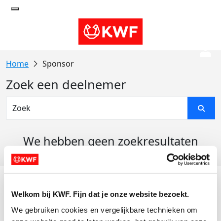
Sponsor
Zoek een deelnemer
We hebben geen zoekresultaten
gevonden
Acties
Welkom bij KWF. Fijn dat je onze website bezoekt.
Actiematerialen
We gebruiken cookies en vergelijkbare technieken om 
Evenementen