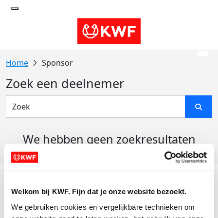
Sponsor
Zoek een deelnemer
We hebben geen zoekresultaten
gevonden
Acties
Welkom bij KWF. Fijn dat je onze website bezoekt.
Actiematerialen
We gebruiken cookies en vergelijkbare technieken om 
Evenementen