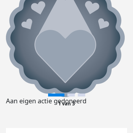
Aan eigen actie gedoneerd
1 van 3