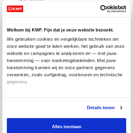
maandag 6 april 2026
Geweldig dat het al na 1 dag is gelukt om
het streefbedrag te behalen voor de KWF!
Welkom bij KWF. Fijn dat je onze website bezoekt.
Heel erg bedankt.
We gebruiken cookies en vergelijkbare technieken om 
onze website goed te laten werken, het gebruik van onze 
Martijn
website en campagnes te analyseren en — met jouw 
toestemming — voor marketingdoeleinden. Met jouw 
Deel op
toestemming kunnen wij en onze partners gegevens 
verwerken, zoals surfgedrag, voorkeuren en technische 
Martijn's badges
gegevens.
Deze gegevens helpen ons om campagnes te meten, 
prestaties te verbeteren en relevante KWF-content te 
Details tonen
tonen. Je kunt je toestemming op elk moment wijzigen of 
intrekken via Cookie instellingen onderaan de pagina. De 
lijst met cookies is te vinden in het tabblad “details”.
Alles toestaan