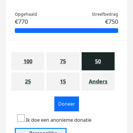
Opgehaald
Streefbedrag
€770
€750
100
75
50
25
15
Anders
Doneer
Ik doe een anonieme donatie