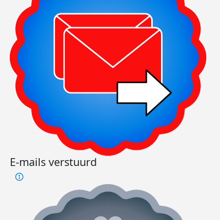
E-mails verstuurd