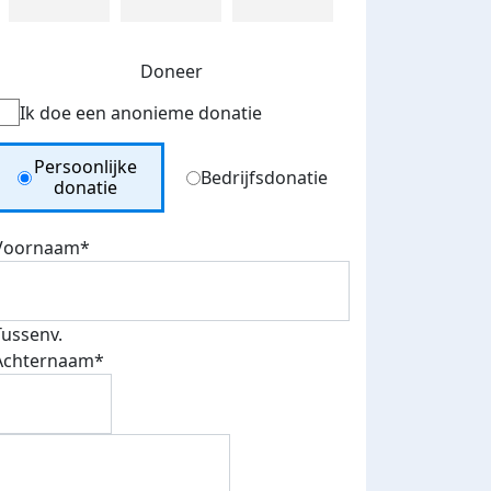
Doneer
Ik doe een anonieme donatie
Donation Type
Persoonlijke
Bedrijfsdonatie
donatie
Voornaam*
Tussenv.
Achternaam*