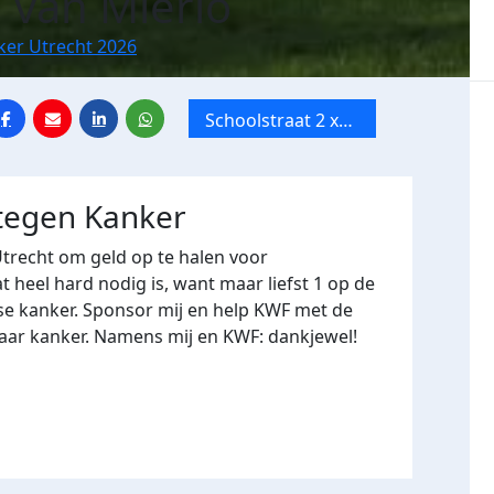
n van Mierlo
ker Utrecht 2026
Schoolstraat 2 x
Tien Mile van
Utrecht
 tegen Kanker
Utrecht om geld op te halen voor
heel hard nodig is, want maar liefst 1 op de
se kanker. Sponsor mij en help KWF met de
naar kanker. Namens mij en KWF: dankjewel!