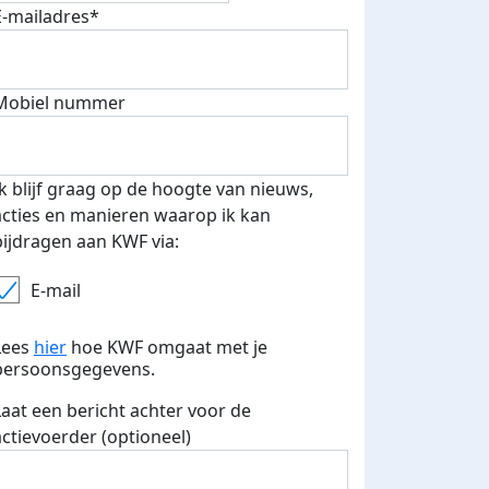
E-mailadres*
fondsenwerver
E-mails verstuurd
Mobiel nummer
Ik blijf graag op de hoogte van nieuws,
acties en manieren waarop ik kan
bijdragen aan KWF via:
E-mail
Lees
hier
hoe KWF omgaat met je
persoonsgegevens.
Laat een bericht achter voor de
actievoerder (optioneel)