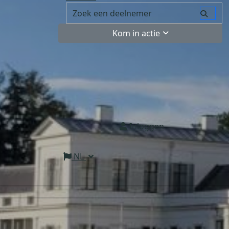
Kom in actie
Inloggen
NL