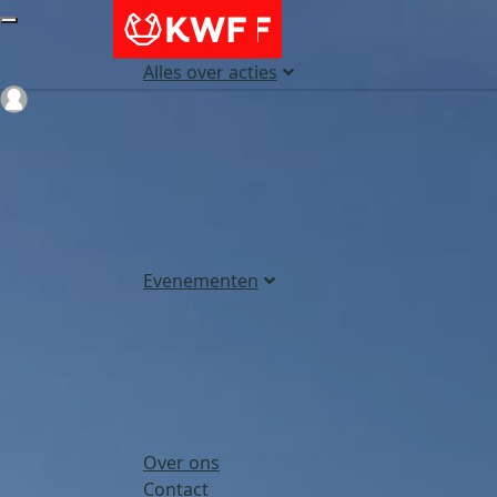
Alles over acties
Login
Evenementen
Over ons
Contact