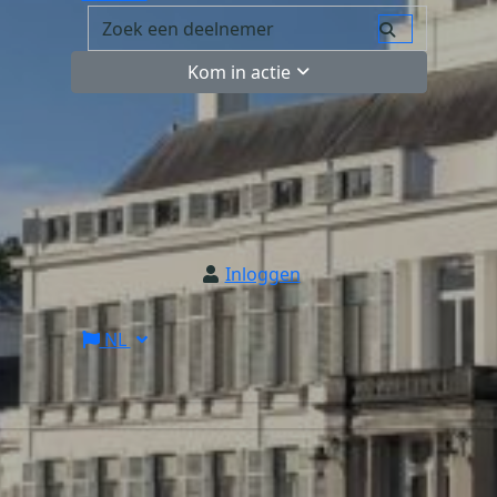
Kom in actie
Inloggen
NL