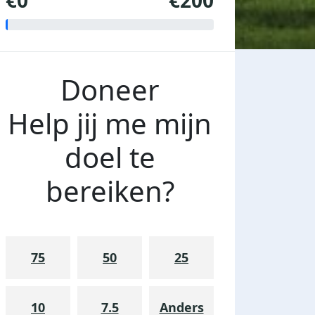
€0
€200
Doneer
Help jij me mijn
doel te
bereiken?
75
50
25
10
7.5
Anders