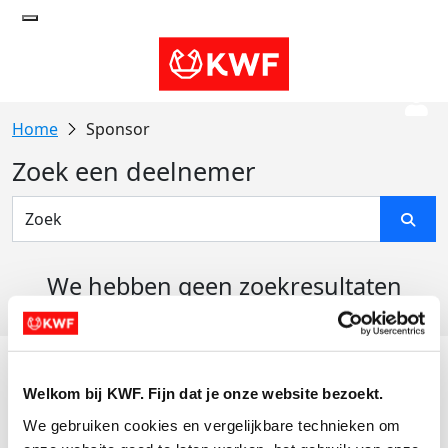
Sponsor
Zoek een deelnemer
We hebben geen zoekresultaten
gevonden
Acties
Welkom bij KWF. Fijn dat je onze website bezoekt.
Actiematerialen
We gebruiken cookies en vergelijkbare technieken om 
Evenementen