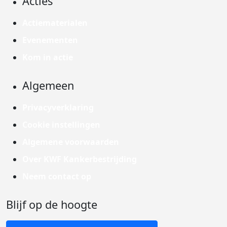
Acties
Actiematerialen
Evenementen
Kom in actie
Algemeen
Privacyverklaring
Cookie instellingen
Algemene voorwaarden
Over KWF Kankerbestrijding
Neem contact op
Blijf op de hoogte