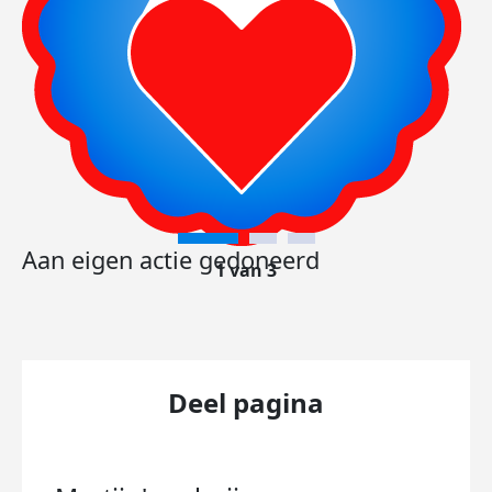
Aan eigen actie gedoneerd
1 van 3
Deel pagina