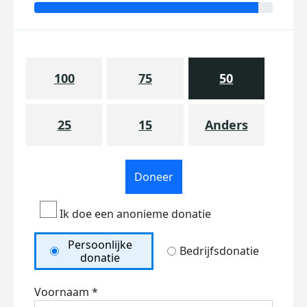
100
75
50
25
15
Anders
Doneer
Ik doe een anonieme donatie
Persoonlijke
Bedrijfsdonatie
donatie
Voornaam *