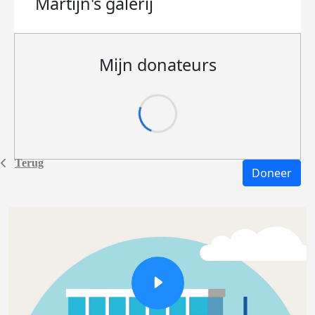
Martijn's
galerij
Mijn donateurs
Terug
Doneer