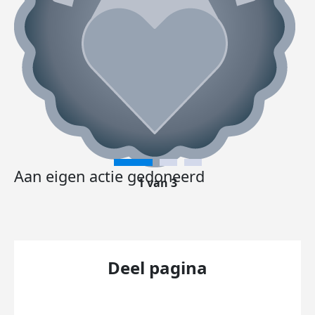
Aan eigen actie gedoneerd
1 van 3
Deel pagina