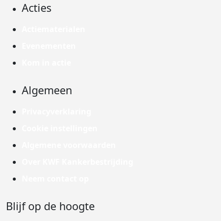
Acties
Actiematerialen
Evenementen
Kom in actie
Algemeen
Privacyverklaring
Cookie instellingen
Algemene voorwaarden
Over KWF Kankerbestrijding
Neem contact op
Blijf op de hoogte