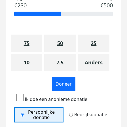
€230
€500
75
50
25
10
7.5
Anders
Doneer
Ik doe een anonieme donatie
Persoonlijke
Bedrijfsdonatie
donatie