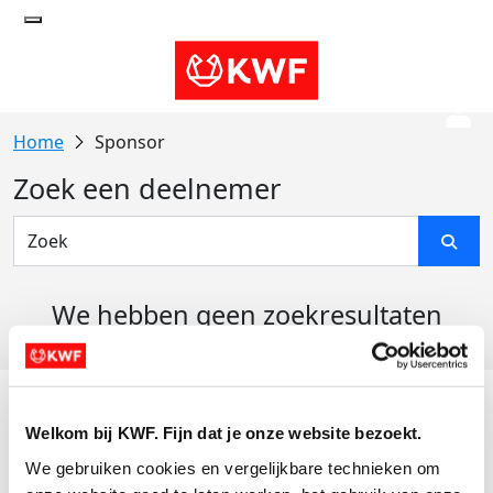
Sponsor
Zoek een deelnemer
We hebben geen zoekresultaten
gevonden
Acties
Welkom bij KWF. Fijn dat je onze website bezoekt.
Actiematerialen
We gebruiken cookies en vergelijkbare technieken om 
Evenementen